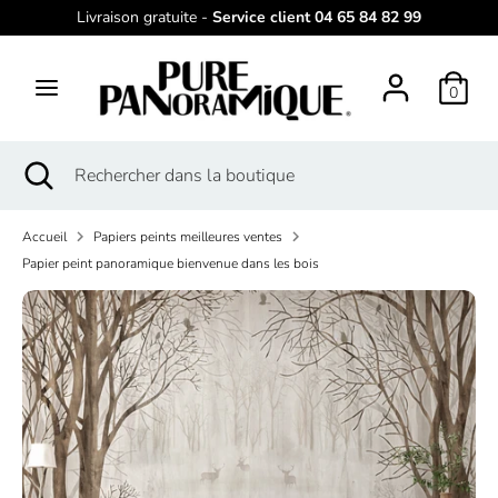
Passer
Livraison gratuite -
Service client 04 65 84 82 99
L
au
français
contenu
a
0
Recherche
Rechercher
n
dans
g
la
Recherche
Fermer
Rechercher
boutique
la
dans
u
recherche
la
e
Accueil
Papiers peints meilleures ventes
boutique
Papier peint panoramique bienvenue dans les bois