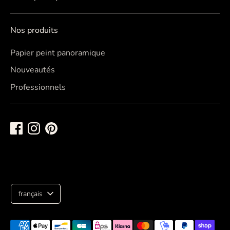
Nos produits
Papier peint panoramique
Nouveautés
Professionnels
L
français
a
n
Méthodes