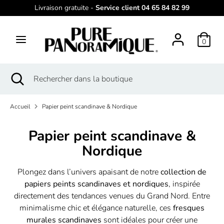
Passer
Livraison gratuite -
Service client 04 65 84 82 99
L
au
français
contenu
a
0
Recherche
Rechercher
n
dans
g
la
Recherche
Fermer
Rechercher
boutique
la
dans
u
recherche
la
e
Accueil
Papier peint scandinave & Nordique
boutique
Papier peint scandinave &
Nordique
Plongez dans l’univers apaisant de notre
collection de
papiers peints scandinaves et nordiques
, inspirée
directement des tendances venues du Grand Nord. Entre
minimalisme chic et élégance naturelle, ces
fresques
murales scandinaves
sont idéales pour créer une