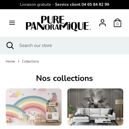
Skip
Livraison gratuite -
Service client 04 65 84 82 99
L
to
English
content
a
0
Search
Search
n
our
g
store
Search
Close
Search
search
our
u
store
a
Home
Collections
g
Nos collections
e