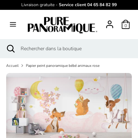
Passer
Livraison gratuite -
Service client 04 65 84 82 99
L
au
français
contenu
a
0
Recherche
Rechercher
n
dans
g
la
Recherche
Fermer
Rechercher
boutique
la
dans
u
recherche
la
e
Accueil
Papier peint panoramique bébé animaux rose
boutique