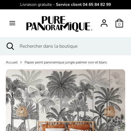
Passer
Livraison gratuite -
Service client 04 65 84 82 99
L
au
français
contenu
a
0
Recherche
Rechercher
n
dans
g
la
Recherche
Fermer
Rechercher
boutique
la
dans
u
recherche
la
e
Accueil
Papier peint panoramique jungle palmier noir et blanc
boutique