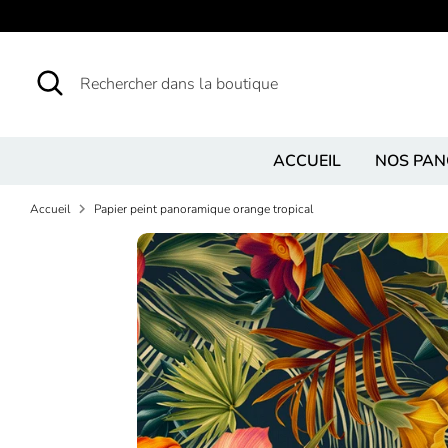
Passer
au
contenu
Recherche
Rechercher
dans
la
boutique
ACCUEIL
NOS PA
Accueil
Papier peint panoramique orange tropical