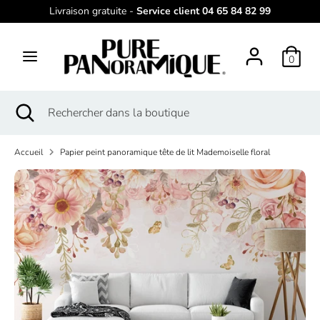
Passer
Livraison gratuite -
Service client 04 65 84 82 99
L
au
français
contenu
a
0
Recherche
Rechercher
n
dans
g
la
Recherche
Fermer
Rechercher
boutique
la
dans
u
recherche
la
e
Accueil
Papier peint panoramique tête de lit Mademoiselle floral
boutique