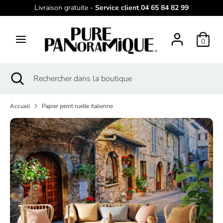
Passer
Livraison gratuite -
Service client 04 65 84 82 99
L
au
français
contenu
a
0
Recherche
Rechercher
n
dans
g
la
Recherche
Fermer
Rechercher
boutique
la
dans
u
recherche
la
e
Accueil
Papier peint ruelle italienne
boutique